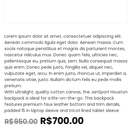
Lorem ipsum dolor sit amet, consectetuer adipiscing elit.
Aenean commodo ligula eget dolor. Aenean massa. Cum
sociis natoque penatibus et magnis dis parturient montes,
nascetur ridiculus mus. Donec quam felis, ultricies nec,
pellentesque eu, pretium quis, sem. Nulla consequat massa
quis enim. Donec pede justo, fringilla vel, aliquet nec,
vulputate eget, arcu. In enim justo, rhoncus ut, imperdiet a,
venenatis vitae, justo. Nullam dictum felis eu pede mollis
pretium.
With ultralight, quality cotton canvas, the JanSport Houston
backpack is ideal for a life-on-the-go. This backpack
features premium faux leather bottom and trim details,
padded 15 in laptop sleeve and tricot lined tablet sleeve
R$
700.00
R$
950.00