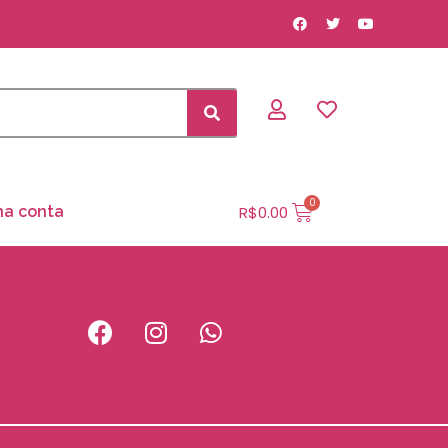
R$
0.00
ha conta