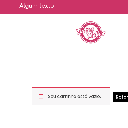
Algum texto
Seu carrinho está vazio.
Retor