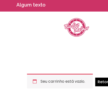
Algum texto
Seu carrinho está vazio.
Retor